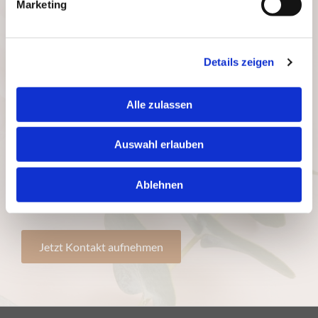
Marketing
Details zeigen
Alle zulassen
Wir verarbeiten Ihre eingegebenen
personenbezogenen Daten ausschließlich zur
Auswahl erlauben
Beantwortung Ihrer Anfrage. Weitere Informationen
zum Datenschutz, insbesondere auch zu Ihren Rechten,
finden Sie in unserer Datenschutzerklärung. *
Ablehnen
* Pflichtfeld