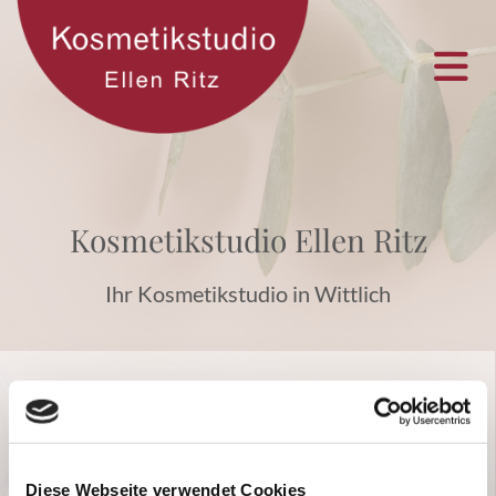
Kosmetikstudio Ellen Ritz
Ihr Kosmetikstudio in Wittlich
Kosmetikstudio Ellen Ritz
Fachinstitut für Dermakosmetik®
Klausener Weg 24, 54516 Wittlich

Diese Webseite verwendet Cookies